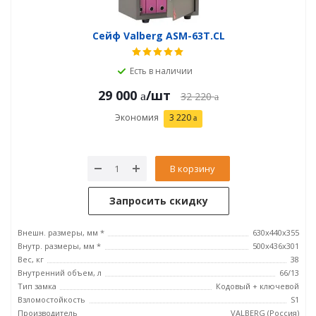
Сейф Valberg ASM-63Т.CL
Есть в наличии
29 000
/шт
32 220
Экономия
3 220
В корзину
Запросить скидку
Внешн. размеры, мм *
630x440x355
Внутр. размеры, мм *
500х436х301
Вес, кг
38
Внутренний объем, л
66/13
Тип замка
Кодовый + ключевой
Взломостойкость
S1
Производитель
VALBERG (Россия)