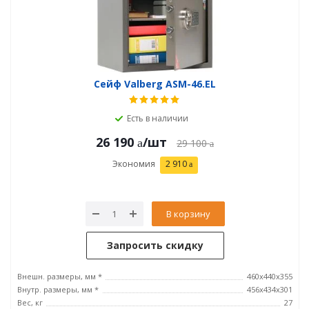
Сейф Valberg ASM-46.EL
Есть в наличии
26 190
/шт
29 100
Экономия
2 910
В корзину
Запросить скидку
Внешн. размеры, мм *
460x440x355
Внутр. размеры, мм *
456х434х301
Вес, кг
27