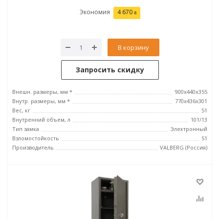
Экономия
4 670
В корзину
Запросить скидку
Внешн. размеры, мм *
900x440x355
Внутр. размеры, мм *
770х436х301
Вес, кг
51
Внутренний объем, л
101/13
Тип замка
Электронный
Взломостойкость
S1
Производитель
VALBERG (Россия)