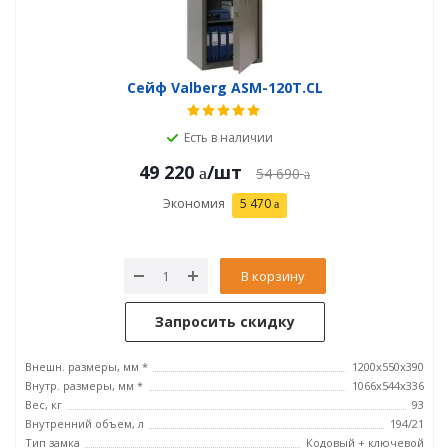
Сейф Valberg ASM-120Т.CL
Есть в наличии
49 220
/шт
54 690
Экономия
5 470
В корзину
Запросить скидку
Внешн. размеры, мм *
1200x550x390
Внутр. размеры, мм *
1066х544х336
Вес, кг
93
Внутренний объем, л
194/21
Тип замка
Кодовый + ключевой