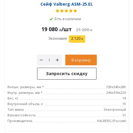
Сейф Valberg ASM-25.EL
Есть в наличии
19 080
/шт
21 200
Экономия
2 120
В корзину
Запросить скидку
Внешн. размеры, мм *
250x340x280
Внутр. размеры, мм *
246х336х226
Вес, кг
14
Внутренний объем, л
19
Тип замка
Электронный
Взломостойкость
S1
Производитель
VALBERG (Россия)