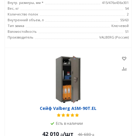
Внутр. размеры, мм *
415/476х436х301
Вес, кг
54
Количество полок
2
Внутренний объем, л
55/63
Тип замка
Ключевой
Взломостойкость
S1
Производитель
VALBERG (Россия)
Сейф Valberg ASM-90Т.EL
Есть в наличии
42 010
/шт
46 680