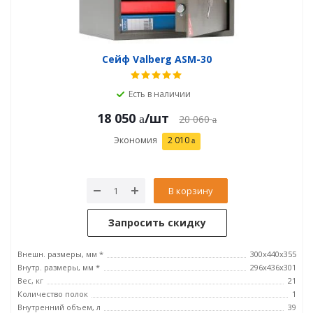
Сейф Valberg ASM-30
Есть в наличии
18 050
/шт
20 060
Экономия
2 010
В корзину
Запросить скидку
Внешн. размеры, мм *
300x440x355
Внутр. размеры, мм *
296х436х301
Вес, кг
21
Количество полок
1
Внутренний объем, л
39