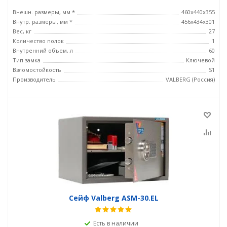
Внешн. размеры, мм *
460х440х355
Внутр. размеры, мм *
456х434х301
Вес, кг
27
Количество полок
1
Внутренний объем, л
60
Тип замка
Ключевой
Взломостойкость
S1
Производитель
VALBERG (Россия)
Сейф Valberg ASM-30.EL
Есть в наличии