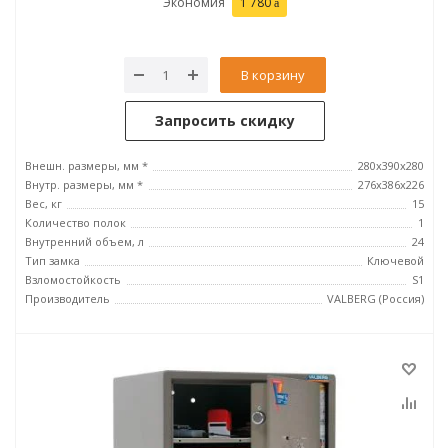
Экономия
1 780
В корзину
Запросить скидку
Внешн. размеры, мм *
280x390x280
Внутр. размеры, мм *
276х386х226
Вес, кг
15
Количество полок
1
Внутренний объем, л
24
Тип замка
Ключевой
Взломостойкость
S1
Производитель
VALBERG (Россия)