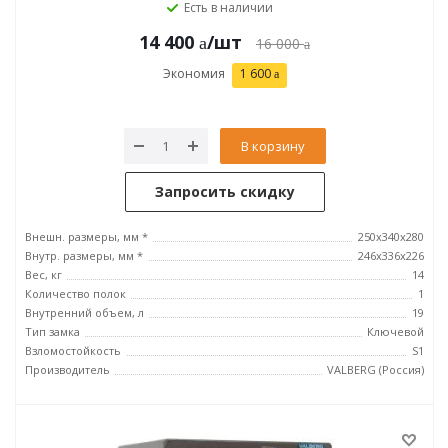
Есть в наличии
14 400
/шт
16 000
Экономия
1 600
В корзину
Запросить скидку
Внешн. размеры, мм *
250x340x280
Внутр. размеры, мм *
246х336х226
Вес, кг
14
Количество полок
1
Внутренний объем, л
19
Тип замка
Ключевой
Взломостойкость
S1
Производитель
VALBERG (Россия)