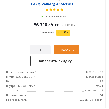
Сейф Valberg ASM-120Т.EL
Есть в наличии
56 710
/шт
63 010
Экономия
6 300
В корзину
Запросить скидку
Внешн. размеры, мм *
1200x550x390
Внутр. размеры, мм *
1066х544х336
Вес, кг
93
Внутренний объем, л
194/21
Тип замка
Электронный
Взломостойкость
S1
Производитель
VALBERG (Россия)