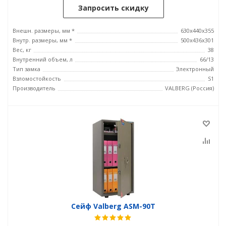
Запросить скидку
Внешн. размеры, мм *
630x440x355
Внутр. размеры, мм *
500х436х301
Вес, кг
38
Внутренний объем, л
66/13
Тип замка
Электронный
Взломостойкость
S1
Производитель
VALBERG (Россия)
Сейф Valberg ASM-90Т