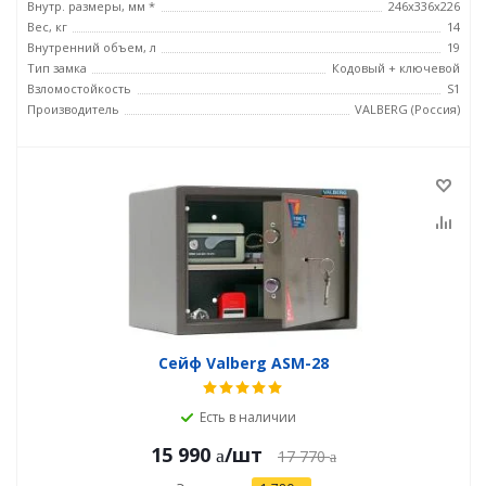
Внутр. размеры, мм *
246х336х226
Вес, кг
14
Внутренний объем, л
19
Тип замка
Кодовый + ключевой
Взломостойкость
S1
Производитель
VALBERG (Россия)
Сейф Valberg ASM-28
Есть в наличии
15 990
/шт
17 770