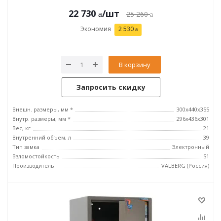
22 730
/шт
25 260
Экономия
2 530
В корзину
Запросить скидку
Внешн. размеры, мм *
300x440x355
Внутр. размеры, мм *
296х436х301
Вес, кг
21
Внутренний объем, л
39
Тип замка
Электронный
Взломостойкость
S1
Производитель
VALBERG (Россия)