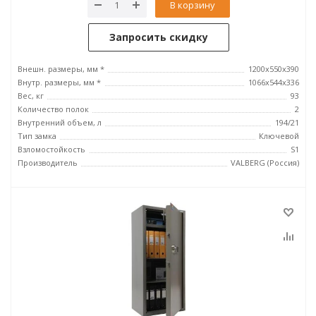
В корзину
Запросить скидку
Внешн. размеры, мм *
1200x550x390
Внутр. размеры, мм *
1066х544х336
Вес, кг
93
Количество полок
2
Внутренний объем, л
194/21
Тип замка
Ключевой
Взломостойкость
S1
Производитель
VALBERG (Россия)