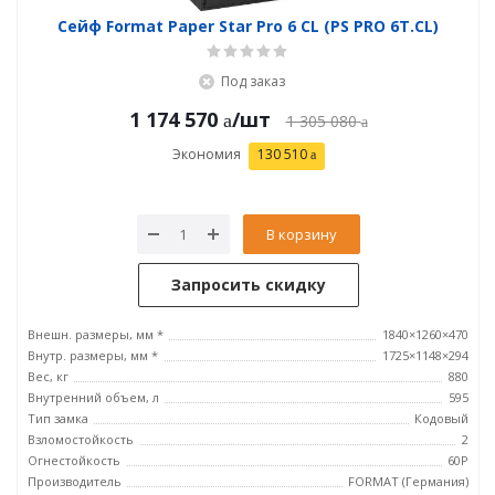
Сейф Format Paper Star Pro 6 CL (PS PRO 6Т.CL)
Под заказ
1 174 570
/шт
1 305 080
Экономия
130 510
В корзину
Запросить скидку
Внешн. размеры, мм *
1840×1260×470
Внутр. размеры, мм *
1725×1148×294
Вес, кг
880
Внутренний объем, л
595
Тип замка
Кодовый
Взломостойкость
2
Огнестойкость
60P
Производитель
FORMAT (Германия)