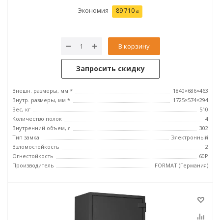
Экономия
89 710
В корзину
Запросить скидку
Внешн. размеры, мм *
1840×686×463
Внутр. размеры, мм *
1725×574×294
Вес, кг
510
Количество полок
4
Внутренний объем, л
302
Тип замка
Электронный
Взломостойкость
2
Огнестойкость
60P
Производитель
FORMAT (Германия)