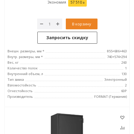
Экономия
57 510
В корзину
Запросить скидку
Внешн. размеры, мм *
855×686×463
Внутр. размеры, мм *
740×574×294
Вес, кг
260
Количество полок
1
Внутренний объем, л
130
Тип замка
Электронный
Взломостойкость
2
Огнестойкость
60P
Производитель
FORMAT (Германия)