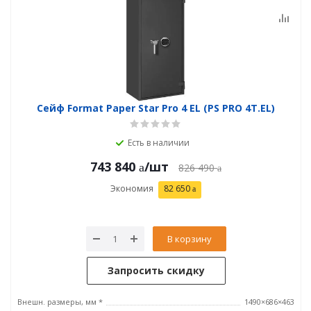
Сейф Format Paper Star Pro 4 EL (PS PRO 4Т.EL)
Есть в наличии
743 840
/шт
826 490
Экономия
82 650
В корзину
Запросить скидку
Внешн. размеры, мм *
1490×686×463