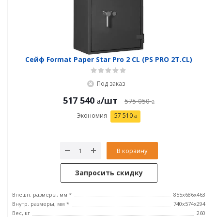
Сейф Format Paper Star Pro 2 CL (PS PRO 2Т.CL)
Под заказ
517 540
/шт
575 050
Экономия
57 510
В корзину
Запросить скидку
Внешн. размеры, мм *
855x686x463
Внутр. размеры, мм *
740х574х294
Вес, кг
260