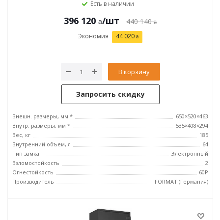
Есть в наличии
396 120
/шт
440 140
Экономия
44 020
В корзину
Запросить скидку
Внешн. размеры, мм *
650×520×463
Внутр. размеры, мм *
535×408×294
Вес, кг
185
Внутренний объем, л
64
Тип замка
Электронный
Взломостойкость
2
Огнестойкость
60P
Производитель
FORMAT (Германия)