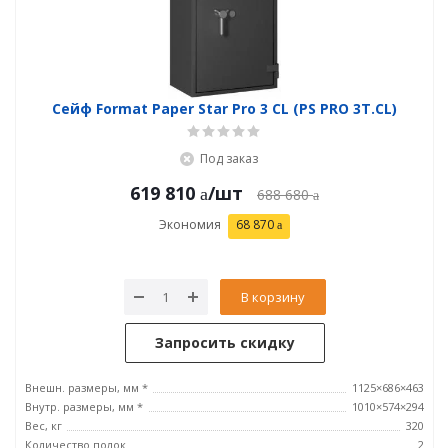
Сейф Format Paper Star Pro 3 CL (PS PRO 3Т.CL)
Под заказ
619 810
/шт
688 680
Экономия
68 870
В корзину
Запросить скидку
Внешн. размеры, мм *
1125×686×463
Внутр. размеры, мм *
1010×574×294
Вес, кг
320
Количество полок
2