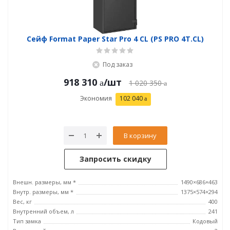
Сейф Format Paper Star Pro 4 CL (PS PRO 4Т.CL)
Под заказ
918 310
/шт
1 020 350
Экономия
102 040
В корзину
Запросить скидку
Внешн. размеры, мм *
1490×686×463
Внутр. размеры, мм *
1375×574×294
Вес, кг
400
Внутренний объем, л
241
Тип замка
Кодовый