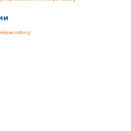
ии
сейфам Valberg