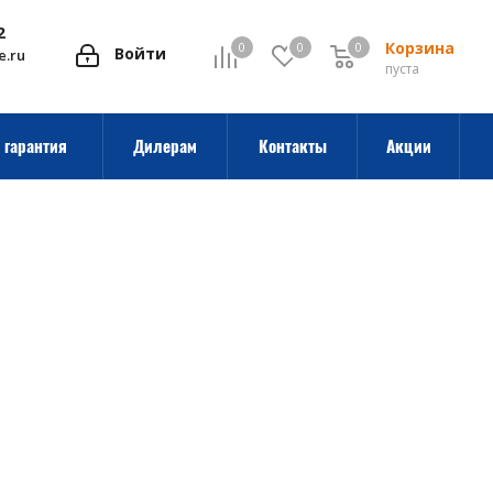
2
Корзина
0
0
0
0
Войти
e.ru
пуста
 гарантия
Дилерам
Контакты
Акции