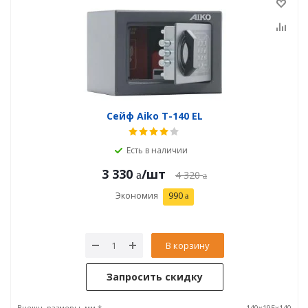
Сейф Aiko T-140 EL
Есть в наличии
3 330
/шт
4 320
Экономия
990
В корзину
Запросить скидку
Внешн. размеры, мм *
140x195x140