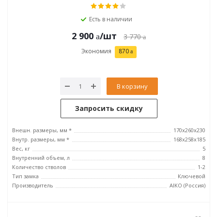
Есть в наличии
2 900
/шт
3 770
Экономия
870
В корзину
Запросить скидку
Внешн. размеры, мм *
170x260x230
Внутр. размеры, мм *
168x258x185
Вес, кг
5
Внутренний объем, л
8
Количество стволов
1-2
Тип замка
Ключевой
Производитель
AIKO (Россия)