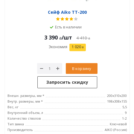
Сейф Aiko ТТ-200
Есть в наличии
3 390
/шт
4 410
Экономия
1 020
В корзину
Запросить скидку
Внешн. размеры, мм *
200x310x200
Внутр. размеры, мм *
198x308x155
Вес, кг
5,5
Внутренний объем, л
9
Количество стволов
1-2
Тип замка
Ключевой
Производитель
AIKO (Россия)