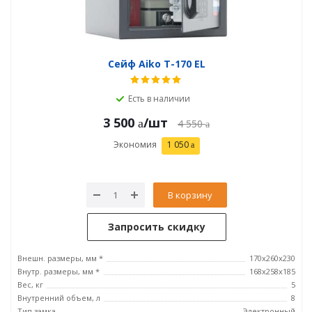
Сейф Aiko T-170 EL
Есть в наличии
3 500
/шт
4 550
Экономия
1 050
В корзину
Запросить скидку
Внешн. размеры, мм *
170x260x230
Внутр. размеры, мм *
168x258x185
Вес, кг
5
Внутренний объем, л
8
Тип замка
Электронный