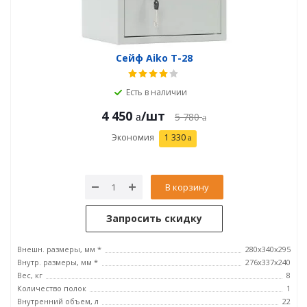
Сейф Aiko T-28
Есть в наличии
4 450
/шт
5 780
Экономия
1 330
В корзину
Запросить скидку
Внешн. размеры, мм *
280x340x295
Внутр. размеры, мм *
276x337x240
Вес, кг
8
Количество полок
1
Внутренний объем, л
22