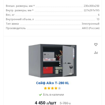
Внешн. размеры, мм *
230x300x250
Внутр. размеры, мм *
227x297x195
Вес, кг
6
Внутренний объем, л
13
Тип замка
Электронный
Производитель
AIKO (Россия)
Сейф Aiko T-280 KL
Есть в наличии
4 450
/шт
5 780