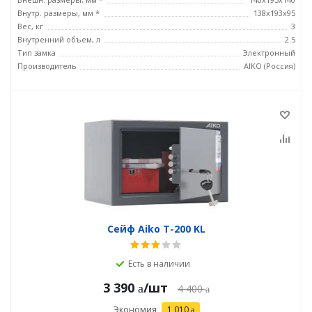
Внутр. размеры, мм *
138x193x95
Вес, кг
3
Внутренний объем, л
2.5
Тип замка
Электронный
Производитель
AIKO (Россия)
Сейф Aiko T-200 KL
Есть в наличии
3 390
/шт
4 400
Экономия
1 010