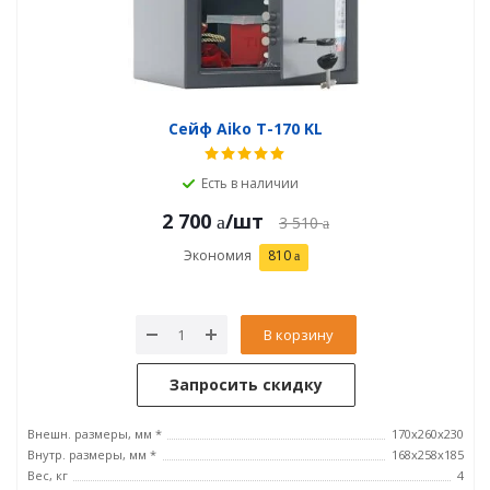
Сейф Aiko T-170 KL
Есть в наличии
2 700
/шт
3 510
Экономия
810
В корзину
Запросить скидку
Внешн. размеры, мм *
170x260x230
Внутр. размеры, мм *
168x258x185
Вес, кг
4