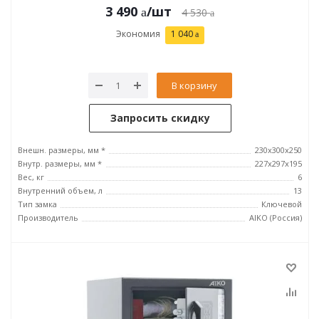
3 490
/шт
4 530
Экономия
1 040
В корзину
Запросить скидку
Внешн. размеры, мм *
230x300x250
Внутр. размеры, мм *
227x297x195
Вес, кг
6
Внутренний объем, л
13
Тип замка
Ключевой
Производитель
AIKO (Россия)