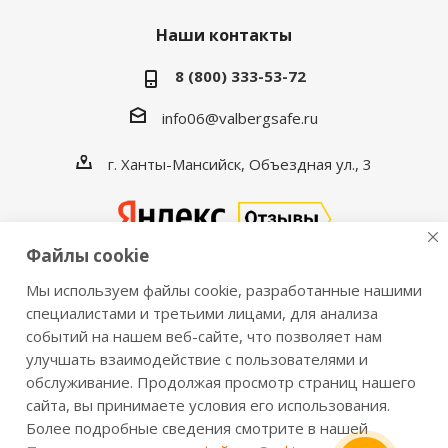
Наши контакты
8 (800) 333-53-72
info06@valbergsafe.ru
г. Ханты-Мансийск, Объездная ул., 3
Файлы cookie
Мы используем файлы cookie, разработанные нашими
2016-2026 © VALBERGSAFE.RU — Интернет-магазин
специалистами и третьими лицами, для анализа
событий на нашем веб-сайте, что позволяет нам
сейфов Valberg и металлической мебели Практик.
улучшать взаимодействие с пользователями и
Продажа сейфов для дома и офиса, металлических
обслуживание. Продолжая просмотр страниц нашего
шкафов, стеллажей, металлических дверей.
сайта, вы принимаете условия его использования.
Информация о розничных ценах, технических
Более подробные сведения смотрите в нашей
характеристиках, наличии на складе носит справочный