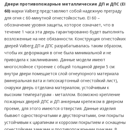
Двери противопожарные металлические ДП и ДПС (EI
60)
марки Valberg представляют собой надежную преграду
для огня с 60-минутной огнестойкостью. EI 60 –
обозначение уровня защиты, которое означает, что в
течение 1 часа эта дверь гарантированно будет выполнять
возложенные на нее обязанности. Конструкция огнестойких
дверей Valberg ДП и ДПС разрабатывалась таким образом,
чтобы их деформация в огне была минимальной и не
приводила к заклиниванию. Данные модели имеют
многослойное строение с общей толщиной двери 5 см:
внутри двери помещается слой огнеупорного материала
(минеральная вата и гипсокартонный огнестойкий лист),
снаружи дверь отделана материалом, устойчивым к
высоким температурам - металлом. Возможно крепление
пожарных дверей ДПС и ДП анкерным крепежом в дверном
проеме, для этого имеются отверстия. Данные изделия
бывают одностворчатыми и двустворчатыми, они покрыты
устойчивым к царапинам и коррозии покрытием и оснащены
огнестойкими замками и противопожарными ручками. В